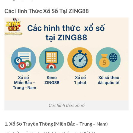
Các Hình Thức Xổ Số Tại ZING88
Các hình thức xổ số
1. Xổ Số Truyền Thống (Miền Bắc – Trung – Nam)