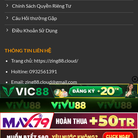
Chính Sách Quyền Riêng Tư
Câu Hỏi thường Gặp
Điều Khoản Sử Dụng
THÔNG TIN LIÊN HỆ
Trang chủ:
https://zing88.cloud/
Holtine: 0932561391
Email:
zing88.cloud@gmail.com
Địa chỉ: 76 Đ. Quang Trung, Phường 14, Gò Vấp, Hồ Chí
Minh, Việt Nam
Copyright 2026 ©
Zing88