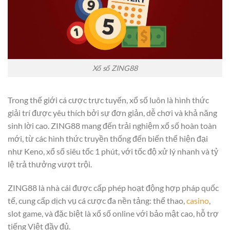
Xổ số ZING88
Trong thế giới cá cược trực tuyến, xổ số luôn là hình thức
giải trí được yêu thích bởi sự đơn giản, dễ chơi và khả năng
sinh lời cao.
ZING88
mang đến trải nghiệm xổ số hoàn toàn
mới, từ các hình thức truyền thống đến biến thể hiện đại
như Keno, xổ số siêu tốc 1 phút, với tốc độ xử lý nhanh và tỷ
lệ trả thưởng vượt trội.
ZING88
là nhà cái được cấp phép hoạt động hợp pháp quốc
tế, cung cấp dịch vụ cá cược đa nền tảng: thể thao,
casino
,
slot game, và đặc biệt là
xổ số online
với bảo mật cao, hỗ trợ
tiếng Việt đầy đủ.