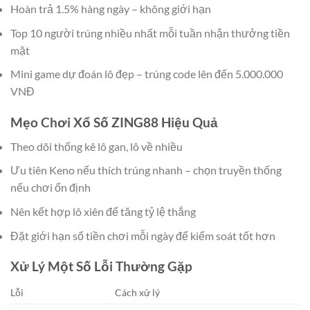
Hoàn trả 1.5% hàng ngày
– không giới hạn
Top 10 người trúng nhiều nhất
mỗi tuần nhận thưởng tiền
mặt
Mini game dự đoán lô đẹp
– trúng code lên đến 5.000.000
VNĐ
Mẹo Chơi Xổ Số ZING88 Hiệu Quả
Theo dõi thống kê lô gan, lô về nhiều
Ưu tiên Keno nếu thích trúng nhanh – chọn truyền thống
nếu chơi ổn định
Nên kết hợp lô xiên để tăng tỷ lệ thắng
Đặt giới hạn số tiền chơi mỗi ngày để kiểm soát tốt hơn
Xử Lý Một Số Lỗi Thường Gặp
Lỗi
Cách xử lý