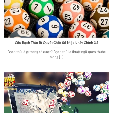
Cầu Bạch Thủ: Bí Quyết Chốt Số Một Nháy Chính Xá
Bạch thủ là gì trong cá cược? Bạch thủ là thuật ngữ quen thuộc
trong [...]