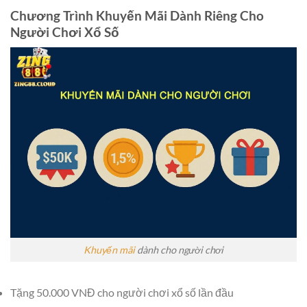
Chương Trình Khuyến Mãi Dành Riêng Cho
Người Chơi Xổ Số
Khuyến mãi
dành cho người chơi
Tặng 50.000 VNĐ
cho người chơi xổ số lần đầu