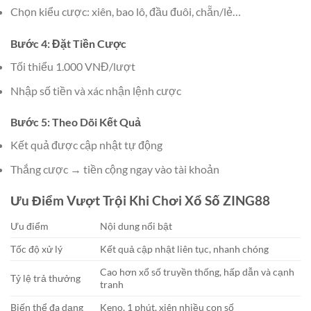
Chọn kiểu cược: xiên, bao lô, đầu đuôi, chẵn/lẻ…
Bước 4: Đặt Tiền Cược
Tối thiểu 1.000 VNĐ/lượt
Nhập số tiền và xác nhận lệnh cược
Bước 5: Theo Dõi Kết Quả
Kết quả được cập nhật tự động
Thắng cược → tiền cộng ngay vào tài khoản
Ưu Điểm Vượt Trội Khi Chơi Xổ Số ZING88
Ưu điểm
Nội dung nổi bật
Tốc độ xử lý
Kết quả cập nhật liên tục, nhanh chóng
Cao hơn xổ số truyền thống, hấp dẫn và cạnh
Tỷ lệ trả thưởng
tranh
Biến thể đa dạng
Keno, 1 phút, xiên nhiều con số