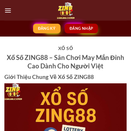
Bỏ
qua
nội
dung
ĐĂNG KÝ
ĐĂNG NHẬP
XỔ SỐ
Xổ Số ZING88 – Sân Chơi May Mắn Đỉnh
Cao Dành Cho Người Việt
Giới Thiệu Chung Về Xổ Số ZING88