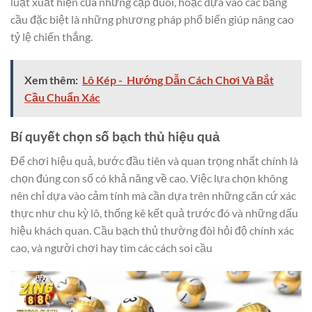
luật xuất hiện của những cặp đuôi, hoặc dựa vào các bảng
cầu đặc biệt là những phương pháp phổ biến giúp nâng cao
tỷ lệ chiến thắng.
Xem thêm:
Lô Kép - Hướng Dẫn Cách Chơi Và Bắt
Cầu Chuẩn Xác
Bí quyết chọn số bạch thủ hiệu quả
Để chơi hiệu quả, bước đầu tiên và quan trọng nhất chính là
chọn đúng con số có khả năng về cao. Việc lựa chọn không
nên chỉ dựa vào cảm tính mà cần dựa trên những căn cứ xác
thực như chu kỳ lô, thống kê kết quả trước đó và những dấu
hiệu khách quan.
Cầu bạch thủ
thường đòi hỏi độ chính xác
cao, và người chơi hay tìm các cách soi cầu