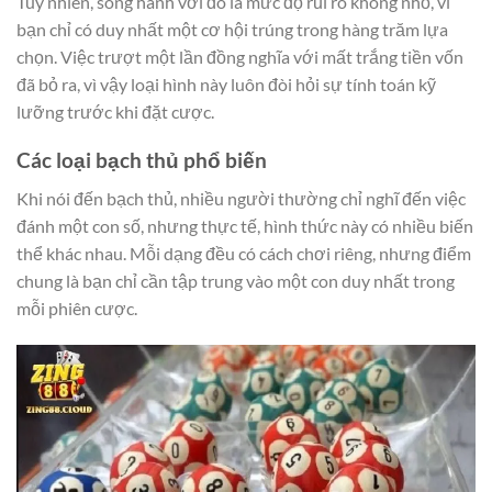
Tuy nhiên, song hành với đó là mức độ rủi ro không nhỏ, vì
bạn chỉ có duy nhất một cơ hội trúng trong hàng trăm lựa
chọn. Việc trượt một lần đồng nghĩa với mất trắng tiền vốn
đã bỏ ra, vì vậy loại hình này luôn đòi hỏi sự tính toán kỹ
lưỡng trước khi đặt cược.
Các loại bạch thủ phổ biến
Khi nói đến bạch thủ, nhiều người thường chỉ nghĩ đến việc
đánh một con số, nhưng thực tế, hình thức này có nhiều biến
thể khác nhau. Mỗi dạng đều có cách chơi riêng, nhưng điểm
chung là bạn chỉ cần tập trung vào một con duy nhất trong
mỗi phiên cược.