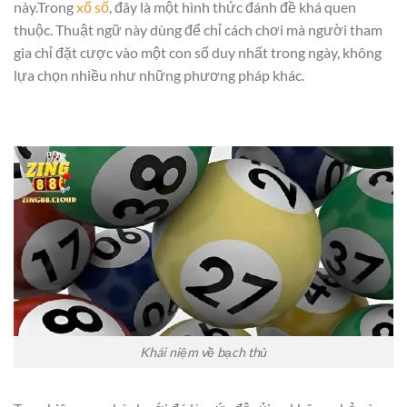
này.Trong
xổ số
, đây là một hình thức đánh đề khá quen
thuộc. Thuật ngữ này dùng để chỉ cách chơi mà người tham
gia chỉ đặt cược vào một con số duy nhất trong ngày, không
lựa chọn nhiều như những phương pháp khác.
Khái niệm về bạch thủ