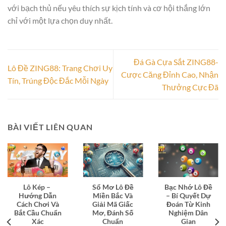
với
bạch thủ
nếu yêu thích sự kịch tính và cơ hội thắng lớn
chỉ với một lựa chọn duy nhất.
Đá Gà Cựa Sắt ZING88-
Lô Đề ZING88: Trang Chơi Uy
Cược Căng Đỉnh Cao, Nhận
Tín, Trúng Độc Đắc Mỗi Ngày
Thưởng Cực Đã
BÀI VIẾT LIÊN QUAN
Lô Kép –
Sổ Mơ Lô Đề
Bạc Nhớ Lô Đề
Hướng Dẫn
Miền Bắc Và
– Bí Quyết Dự
Cách Chơi Và
Giải Mã Giấc
Đoán Từ Kinh
Bắt Cầu Chuẩn
Mơ, Đánh Số
Nghiệm Dân
Xác
Chuẩn
Gian