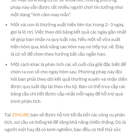
pháp này vẫn được rất nhiều người chơi tin tưởng như
một dạng “linh cảm may mắn”.
Một vài con lô thường xuất hiện liên tục trong 2–3 ngày,
gọi là lô rơi. Việc theo dõi bảng kết quả các ngày gần nhất
sẽ giúp bạn nhận ra quy luật này. Nếu một số vừa xuất
hiện hôm qua, khả năng cao hôm nay nó tiếp tục về. Đây
là cơ sở để chọn theo hướng bắt cầu ngắn hạn.
Một cách khác là phân tích các số cuối của giải đặc biệt để
chọn ra con số cho ngày hôm sau. Phương pháp này đòi
hỏi bạn phải theo dõi kết quả thường xuyên và nhận diện
được quy luật lặp lại theo chu kỳ. Bạn có thể truy cập các
bảng cầu chi tiết được cập nhật mỗi ngày để hỗ trợ quá
trình phân tích.
Tại
ZING88
, bạn sẽ được hỗ trợ tối đa bởi các công cụ phân
tích, soi cầu và thống kê để tăng khả năng chiến thắng. Dù là
người mới hay đã có kinh nghiệm, bạn đều có thể thử sức