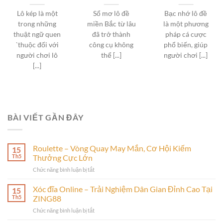
Lô kép là một
Sổ mơ lô đề
Bạc nhớ lô đề
trong những
miền Bắc từ lâu
là một phương
thuật ngữ quen
đã trở thành
pháp cá cược
`thuộc đối với
công cụ không
phổ biến, giúp
người chơi lô
thể [...]
người chơi [...]
[...]
BÀI VIẾT GẦN ĐÂY
Roulette – Vòng Quay May Mắn, Cơ Hội Kiếm
15
Th5
Thưởng Cực Lớn
Chức năng bình luận bị tắt
ở
Roulette
–
Xóc đĩa Online – Trải Nghiệm Dân Gian Đỉnh Cao Tại
15
Vòng
Th5
ZING88
Quay
Chức năng bình luận bị tắt
ở
May
Xóc
Mắn,