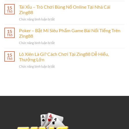
Xóc
Mắn,
đĩa
Tài Xỉu – Trò Chơi Bùng Nổ Online Tại Nhà Cái
Cơ
15
Online
Hội
Th5
Zing88
–
Kiếm
Chức năng bình luận bị tắt
ở
Trải
Thưởng
Tài
Nghiệm
Cực
Xỉu
Poker – Bật Mí Siêu Phẩm Game Bài Nổi Tiếng Trên
Dân
15
Lớn
–
Gian
Th5
Zing88
Trò
Đỉnh
Chức năng bình luận bị tắt
ở
Chơi
Cao
Poker
Bùng
Tại
–
Lô Xiên Là Gì? Cách Chơi Tại Zing88 Dễ Hiểu,
Nổ
15
ZING88
Bật
Online
Th5
Thưởng Lớn
Mí
Tại
Chức năng bình luận bị tắt
ở
Siêu
Nhà
Lô
Phẩm
Cái
Xiên
Game
Zing88
Là
Bài
Gì?
Nổi
Cách
Tiếng
Chơi
Trên
Tại
Zing88
Zing88
Dễ
Hiểu,
Thưởng
Lớn