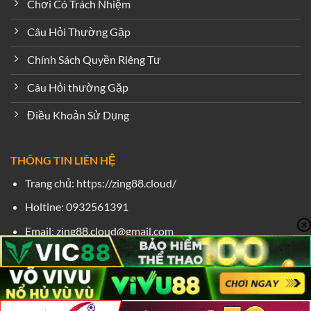
Chơi Có Trách Nhiệm
Câu Hỏi Thường Gặp
Chính Sách Quyền Riêng Tư
Câu Hỏi thường Gặp
Điều Khoản Sử Dụng
THÔNG TIN LIÊN HỆ
Trang chủ:
https://zing88.cloud/
Holtine: 0932561391
Email:
zing88.cloud@gmail.com
Địa chỉ: 76 Đ. Quang Trung, Phường 14, Gò Vấp, Hồ Chí
Minh, Việt Nam