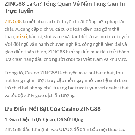
ZING88 Là Gì? Tổng Quan Về Nền Tảng Giải Trí
Trực Tuyến
ZING88
là một nhà cái trực tuyến hoạt động hợp pháp tại
châu Á, cung cấp dịch vụ cá cược toàn diện bao gồm thể
thao,
xổ số
, bắn cá, slot game và đặc biệt là casino trực tuyến.
Với đội ngũ vận hành chuyên nghiệp, công nghệ hiện đại và
giao diện thân thiện, ZING88 hướng đến mục tiêu trở thành
lựa chọn hàng đầu cho người chơi tại Việt Nam và khu vực.
Trong đó,
Casino ZING88
là chuyên mục nổi bật nhất, thu
hút hàng nghìn lượt truy cập mỗi ngày nhờ vào hệ sinh thái
trò chơi bài phong phú, tương tác trực tuyến với dealer thật
và tốc độ xử lý giao dịch ấn tượng.
Ưu Điểm Nổi Bật Của Casino ZING88
1. Giao Diện Trực Quan, Dễ Sử Dụng
ZING88 đầu tư mạnh vào UI/UX để đảm bảo mọi thao tác