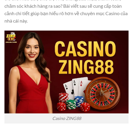
chăm sóc khách hàng ra sao? Bài viết sau sẽ cung cấp toàn
cảnh chi tiết giúp bạn hiểu rõ hơn về chuyên mục Casino của
nhà cái này.
Casino ZING88