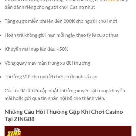
dẫn dành riêng cho người chơi Casino như:
Tặng cược miễn phí lên đến 200K cho người chơi mới
Hoàn trả không giới hạn mỗi ngày theo tỷ lệ cược thua
Khuyến mãi nạp lần đầu +50%
Vòng quay may mắn trúng xu đổi thưởng
Thưởng VIP cho người chơi có doanh số cao
Các ưu đãi được cập nhật thường xuyên tại trang khuyến
mãi hoặc gửi qua tin nhắn nội bộ cho thành viên.
Những Câu Hỏi Thường Gặp Khi Chơi Casino
Tại ZING88