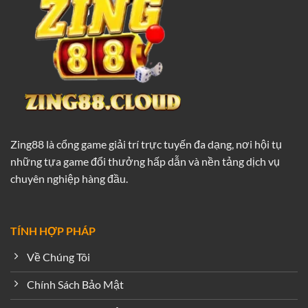
Zing88 là cổng game giải trí trực tuyến đa dạng, nơi hội tụ
những tựa game đổi thưởng hấp dẫn và nền tảng dịch vụ
chuyên nghiệp hàng đầu.
TÍNH HỢP PHÁP
Về Chúng Tôi
Chính Sách Bảo Mật