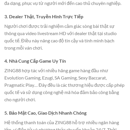
đa dạng, phục vụ từ người mới đến cao thủ chuyên nghiệp.
3. Dealer Thật, Truyền Hình Trực Tiếp
Người chơi được trải nghiệm cảm giác sòng bài thật sự
thông qua video livestream HD với dealer thật tại studio
quốc tế. Điều này nâng cao độ tin cậy và tính minh bạch
trong mỗi ván chơi.
4. Nhà Cung Cấp Game Uy Tín
ZING88 hợp tác với nhiều hãng game hàng đầu như
Evolution Gaming, Ezugi, SA Gaming, Sexy Baccarat,
Pragmatic Play… Đây đều là các thương hiệu được cấp phép
quốc tế và sử dụng công nghệ mã hóa đảm bảo công bằng
cho người chơi.
5. Bảo Mật Cao, Giao Dịch Nhanh Chóng
Hệ thống thanh toán của ZING88 hỗ trợ nhiều ngân hàng
lớn, ví điện tử và phương thức chuyển khoản 24/7. Thời