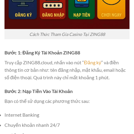
Cách Thức Tham Gia Casino Tại ZING88
Bước 1: Đăng Ký Tài Khoản ZING88
Truy cập
ZING88.cloud
, nhấn vào nút “
Đăng ký
” và điền
thông tin cơ bản như: tên đăng nhập, mật khẩu, email hoặc
số điện thoại. Quá trình này chỉ mất khoảng 1 phút.
Bước 2: Nạp Tiền Vào Tài Khoản
Bạn có thể sử dụng các phương thức sau:
Internet Banking
Chuyển khoản nhanh 24/7