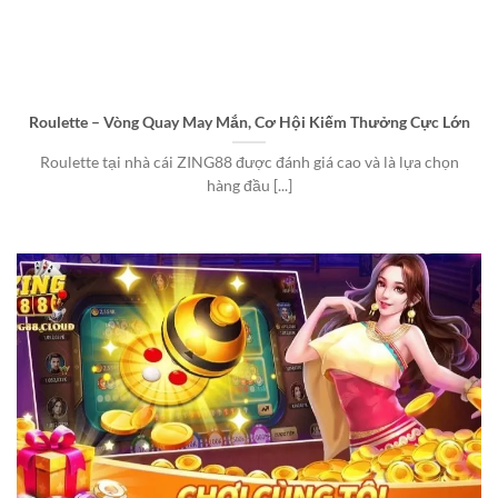
Roulette – Vòng Quay May Mắn, Cơ Hội Kiếm Thưởng Cực Lớn
Roulette tại nhà cái ZING88 được đánh giá cao và là lựa chọn
hàng đầu [...]