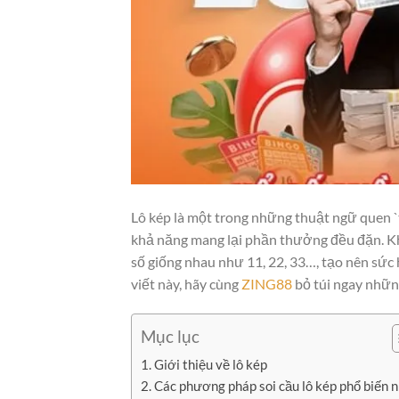
Lô kép
là một trong những thuật ngữ quen `
khả năng mang lại phần thưởng đều đặn. Kh
số giống nhau như 11, 22, 33…, tạo nên sức h
viết này, hãy cùng
ZING88
bỏ túi ngay nhữn
Mục lục
Giới thiệu về lô kép
Các phương pháp soi cầu lô kép phổ biến 