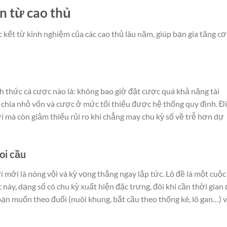
ân từ cao thủ
kết từ kinh nghiệm của các cao thủ lâu năm, giúp bạn gia tăng cơ
h thức cá cược nào là: không bao giờ đặt cược quá khả năng tài
n chia nhỏ vốn và cược ở mức tối thiểu được hệ thống quy định. Đ
ơi mà còn giảm thiểu rủi ro khi chẳng may chu kỳ số về trễ hơn dự
oi cầu
mới là nóng vội và kỳ vọng thắng ngay lập tức. Lô đề là một cuộc
ức này, dạng số có chu kỳ xuất hiện đặc trưng, đôi khi cần thời gian
ạn muốn theo đuổi (nuôi khung, bắt cầu theo thống kê, lô gan…) 