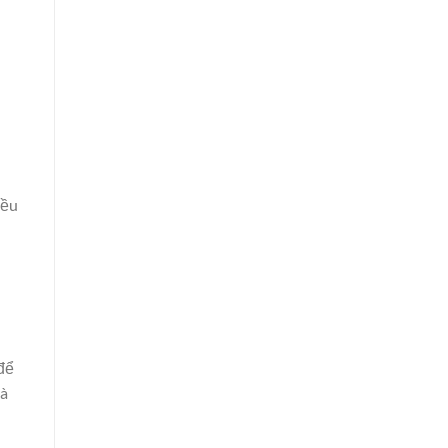
iều
 để
và