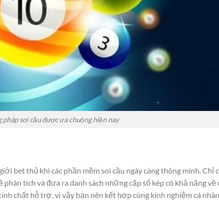
 pháp soi cầu được ưa chuộng hiện nay
giới bet thủ khi các phần mềm soi cầu ngày càng thông minh. Chỉ 
sẽ phân tích và đưa ra danh sách những cặp số kép có khả năng về
tính chất hỗ trợ, vì vậy bạn nên kết hợp cùng kinh nghiệm cá nhân