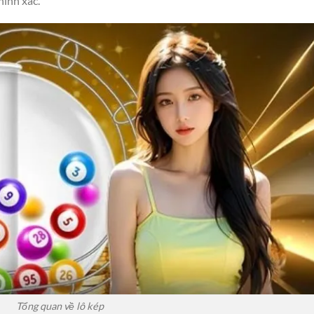
hính xác.
Tổng quan về lô kép