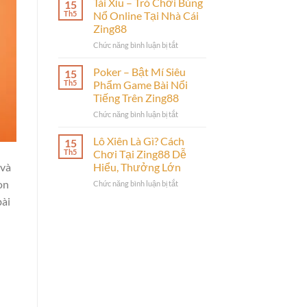
Tài Xỉu – Trò Chơi Bùng
15
Online
Kiếm
Th5
Nổ Online Tại Nhà Cái
–
Thưởng
Zing88
Trải
Cực
Chức năng bình luận bị tắt
ở
Nghiệm
Lớn
Tài
Dân
Xỉu
Gian
Poker – Bật Mí Siêu
15
–
Đỉnh
Th5
Phẩm Game Bài Nổi
Trò
Cao
Tiếng Trên Zing88
Chơi
Tại
Chức năng bình luận bị tắt
ở
Bùng
ZING88
Poker
Nổ
–
Online
Lô Xiên Là Gì? Cách
15
Bật
Tại
Th5
Chơi Tại Zing88 Dễ
Mí
Nhà
Hiểu, Thưởng Lớn
 và
Siêu
Cái
on
Chức năng bình luận bị tắt
ở
Phẩm
Zing88
Lô
Game
bài
Xiên
Bài
Là
Nổi
Gì?
Tiếng
Cách
Trên
Chơi
Zing88
Tại
Zing88
Dễ
Hiểu,