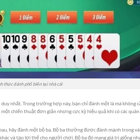
nh thức đánh phổ biến tại nhà cái
 duy nhất. Trong trường hợp này, bạn chỉ đánh một lá mà không 
là một chiến thuật đơn giản nhưng cực kỳ hiệu quả khi có các quân
hau, hãy đánh một bộ ba. Bộ ba thường được đánh mạnh trong vá
hác và tạo lợi thế cho người chơi. Bộ ba đó mang giá trị giống nh