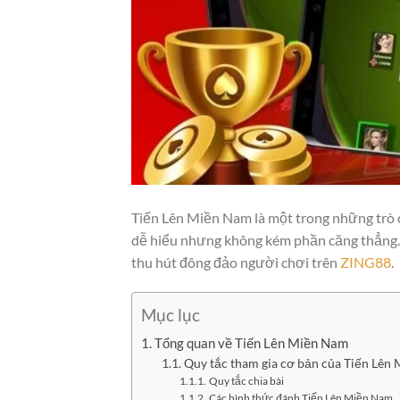
Tiến Lên Miền Nam
là một trong những trò c
dễ hiểu nhưng không kém phần căng thẳng. T
thu hút đông đảo người chơi trên
ZING88
.
Mục lục
Tổng quan về Tiến Lên Miền Nam
Quy tắc tham gia cơ bản của Tiến Lên
Quy tắc chia bài
Các hình thức đánh Tiến Lên Miền Nam