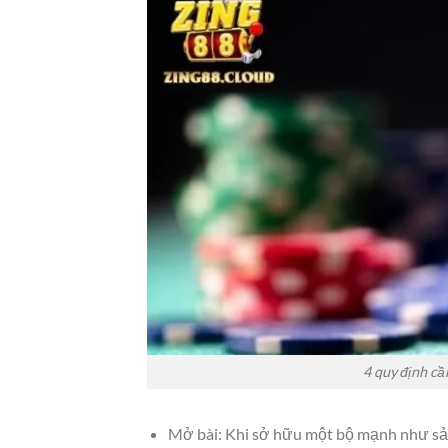
4 quy định c
Mở bài: Khi sở hữu một bộ mạnh như sản