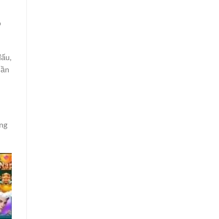
p
đấu,
lần
ống