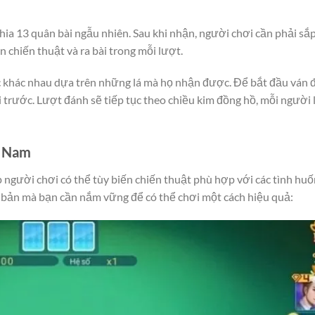
hia 13 quân bài ngẫu nhiên. Sau khi nhận, người chơi cần phải sắ
n chiến thuật và ra bài trong mỗi lượt.
c khác nhau dựa trên những lá mà họ nhận được. Để bắt đầu ván 
 trước. Lượt đánh sẽ tiếp tục theo chiều kim đồng hồ, mỗi người 
n Nam
p người chơi có thể tùy biến chiến thuật phù hợp với các tình hu
ơ bản mà bạn cần nắm vững để có thể chơi một cách hiệu quả: