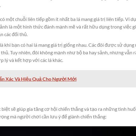
.
một chuỗi liên tiếp gồm ít nhất ba lá mang giá trị liên tiếp. Ví dụ
. Sảnh là một hình thức đánh mạnh mẽ và rất hữu dụng trong việc 
n các đối thủ.
à khi bạn có hai lá mang giá trị giống nhau. Các đôi được sử dụng
ối thủ. Tuy nhiên, đôi không mạnh như bộ ba hay sảnh, nhưng vẫn r
 lý và kết hợp với các lá khác.
uẩn Xác Và Hiệu Quả Cho Người Mới
 biệt sẽ giúp gia tăng cơ hội chiến thắng và tạo ra những tình hu
trọng mà người chơi cần lưu ý để giành chiến thắng: